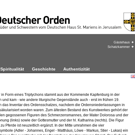
Gästehaus
Schatzkammer
Spiritualität
Geschichte
Authentizität
r in Form eines Triptychons stammt aus der Kommende Kapfenburg in der
n und kam - wie andere liturgische Gegenstände auch - erst im frühen 19.
in das Inventar des Ordensschatzes, nachdem die Ordensniederlassungen in
säkularisiert worden waren. Zum ältesten Bestand des Kunstwerkes gehört der
en gegossenen Figuren des Schmerzensmannes, der Mater Dolorosa und der
nung (links) sowie der Gottesmutter und der hl. Katharina (rechts). Die Figur
 zu Pferde ist neuzeitlich ergänzt. In der Mitte umrahmen die vier
ymbole (Adler - Johannes, Engel - Matthäus, Löwe - Markus, Stier - Lukas) ein