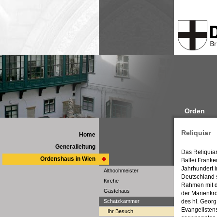
Orden
Reliquiar
Home
Generalleitung
Das Reliquia
Ordenshaus in Wien
Ballei Franke
Jahrhundert 
Althochmeister
Deutschland 
Kirche
Rahmen mit d
Gästehaus
der Marienkrö
Schatzkammer
des hl. Georg
Evangelistens
Ihr Besuch