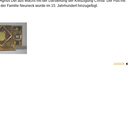
gnus Dei aus Wachs mit der Darstellung der Kreuzigung Christi. Der Fuß mit
er Familie Neuneck wurde im 15. Jahrhundert hinzugefügt.
zurück