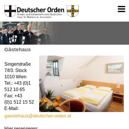
Gästehaus
Singerstraße
7/I/3. Stock
1010 Wien
Tel.: +43 (0)1
512 10 65
Fax: +43
(0)1 512 15 52
E-Mail:
gaestehaus@deutscher-orden.at
Hier reservieren: