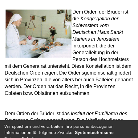
Dem Orden der Brüder ist
die
Kongregation der
Schwestern vom
Deutschen Haus Sankt
Mariens in Jerusalem
inkorporiert, die der
Generalleitung in der
Person des Hochmeisters
mit dem Generalrat untersteht. Diese Konstellation ist dem
Deutschen Orden eigen. Die Ordensgemeinschaft gliedert
sich in Provinzen, die von alters her auch Balleien genannt
werden. Der Orden hat das Recht, in die Provinzen
Oblaten bzw. Oblatinnen aufzunehmen.
Dem Orden der Brüder ist das
Institut der Familiaren des
Deutschen Ordens
angegliedert. Die Mitglieder dieses
Wir speichern und verarbeiten Ihre personenbezogenen
Instituts, Familiaren oder auch Marianer genannt, sind
Informationen für folgende Zwecke:
Systemtechnische
Personen weltlichen oder geistlichen Standes, die nach