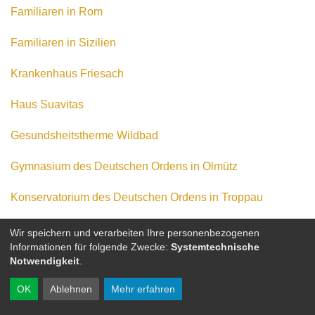
Familiaren in Rom
Familiaren in Sizilien
Krankenhaus Friesach
Haus Suavitas
Gesundsheitstherme Wildbad
Gymnasium des Deutschen Ordens in Olmütz
Konservatorium des Deutschen Ordens in Troppau
Wir speichern und verarbeiten Ihre personenbezogenen
Informationen für folgende Zwecke:
Systemtechnische
Notwendigkeit
.
OK
Ablehnen
Mehr erfahren